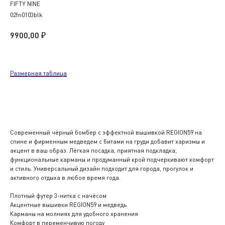
FIFTY NINE
02fn0103blk
₽
9900,00
Размерная таблица
В корзину
Современный чёрный бомбер с эффектной вышивкой REGION59 на
спине и фирменным медведем с битами на груди добавит харизмы и
акцент в ваш образ. Лёгкая посадка, приятная подкладка,
функциональные карманы и продуманный крой подчеркивают комфорт
и стиль. Универсальный дизайн подходит для города, прогулок и
активного отдыха в любое время года.
Плотный футер 3-нитка с начёсом
Акцентные вышивки REGION59 и медведь
Карманы на молниях для удобного хранения
Комфорт в переменчивую погоду