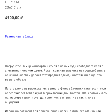
FIFTY NINE
25fn0101blk
₽
4900,00
Размерная таблица
В корзину
Погрузитесь в мир комфорта и стиля с нашим худи свободного кроя в
элегантном черном цвете. Яркая красная вышивка на груди добавляет
оригинальности и делает этот предмет одежды настоящим акцентом
вашего образа.
Изготовлено из высококачественного футера 3х-нитки с начесом, худи
обеспечивает тепло и уют в прохладные дни. Состав: 70% хлопка и 30%
полиэстера гарантирует долговечность и приятные тактильные
ощущения.
Идеально подходит для повседневной носки, активного отдыха или