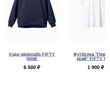
Худи оверсайз FIFTY
Футболка "Перм
NINE
край" FIFTY N
6 500
₽
1 900
₽