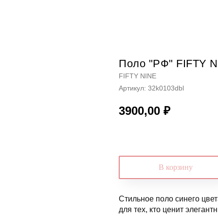
Поло "РФ" FIFTY 
FIFTY NINE
Артикул:
32k0103dbl
3900,00
₽
В корзину
Стильное поло синего цве
для тех, кто ценит элегант