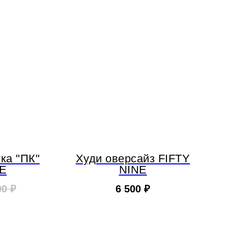
ка "ПК"
Худи оверсайз FIFTY
NE
NINE
00
₽
6 500
₽