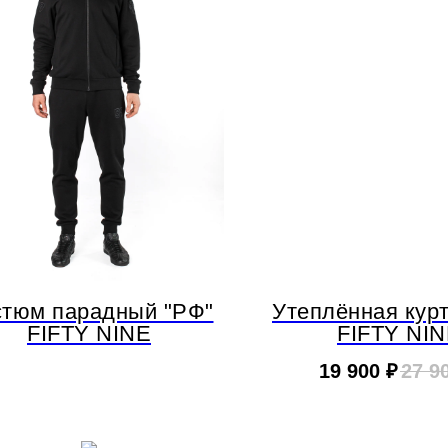
стюм парадный "РФ"
Утеплённая курт
FIFTY NINE
FIFTY NI
19 900
₽
27 9