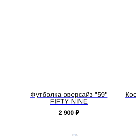
Футболка оверсайз "59"
Ко
FIFTY NINE
2 900
₽