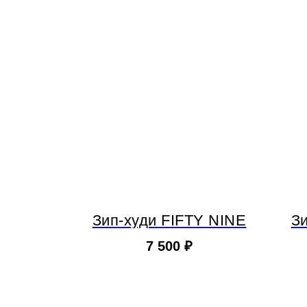
Зип-худи FIFTY NINE
З
7 500
₽