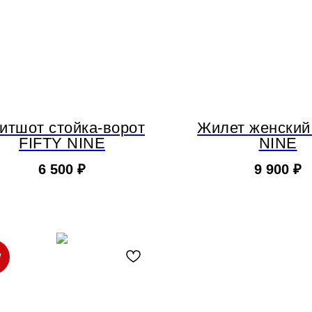
итшот стойка-ворот
Жилет женский
FIFTY NINE
NINE
6 500
₽
9 900
₽
W