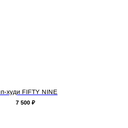
ип-худи FIFTY NINE
7 500
₽