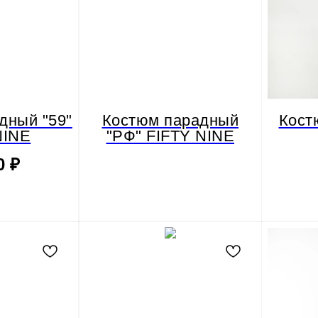
дный "59"
Костюм парадный
Кост
NINE
"РФ" FIFTY NINE
0
₽