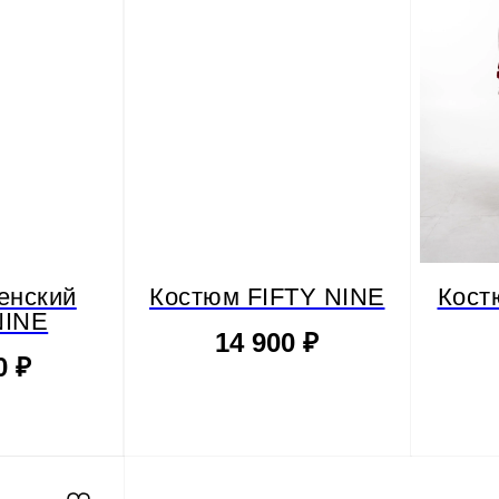
енский
Костюм FIFTY NINE
Кост
NINE
14 900
₽
0
₽