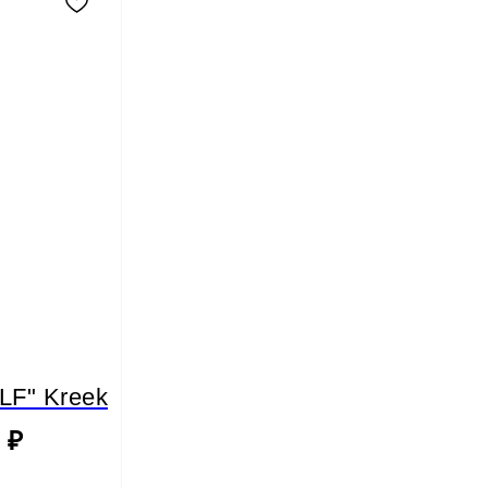
F" Kreek
0
₽